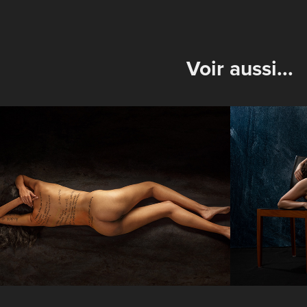
Voir aussi...
L'écritoire
Le cor
selon 
expre