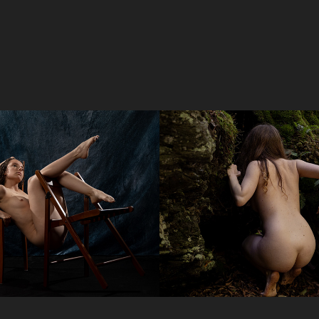
ps et la chaise 
Le corps et la
des 
ssions