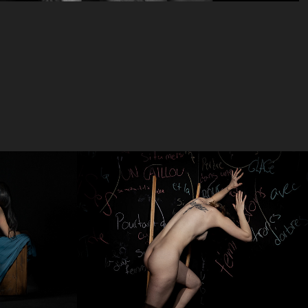
ssif
Le cadre brisé