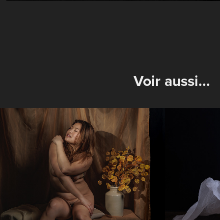
Voir aussi...
Session studio avec 
Denisa
Bella
papie