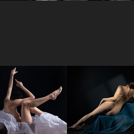
 en robe de 
Le corps expre
r